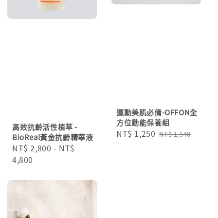
運動美肌必備-OFFON全
方位動能保養組
高效抗齡活性植萃 -
Sale
NT$ 1,250
Regular
NT$ 1,540
BioReal黃金抗齡精華液
price
price
Regular
NT$ 2,800
-
NT$
price
4,800