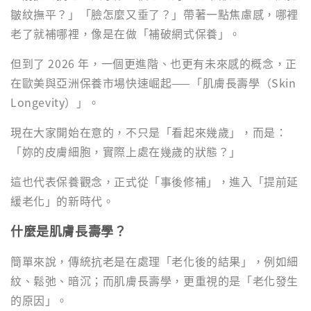
皺紋撫平？」「臉怎麼又垂了？」帶著一點焦慮感，哪裡
老了就補哪裡，像是在做「補破網式保養」。
但到了 2026 年，一個更進階、也更有未來感的概念，正
在歐美與亞洲保養市場快速崛起——「肌膚長壽學（Skin
Longevity）」。
現在大家開始在意的，不只是「看起來幾歲」，而是：
「妳的皮膚細胞，實際上處在幾歲的狀態？」
這也代表保養觀念，正式從「事後修補」，進入「提前延
緩老化」的新時代。
什麼是肌膚長壽學？
簡單來說，傳統抗老是在處理「老化後的結果」，例如細
紋、鬆弛、暗沉；而肌膚長壽學，更重視的是「老化發生
的原因」。