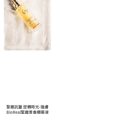
緊緻抗皺 逆轉時光-瑞膚
BioReal緊緻青春精華液