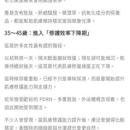
老化速度通常會明顯慢很多。
像是含有胜肽、菸鹼醯胺、積雪草、抗氧化成分的保養
品，都能幫助肌膚維持穩定度與健康光澤。
35～45歲：進入「修護效率下降期」
這是許多女性最有感的階段。
以前熬夜一天，隔天敷面膜就恢復；現在卻可能暗沉、乾
燥持續好幾天。這其實代表肌膚修復速度正在下降。
這時候保養重點，已經不只是單純保濕，而是要開始提升
肌膚修護能力與支撐力。
近年很受歡迎的 PDRN、多重胜肽、外泌體概念保養，也
因此開始受到關注。
不少人會發現，當肌膚修護能力提升後，膚況會變得比較
穩定，素顏時的細緻感與光澤感也會更自然。