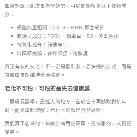
如果想跟上肌膚長壽學趨勢，可以開始留意以下幾類成
分：
細胞能量相關：NAD+、NMN 概念成分
修護型成分：PDRN、積雪草、B5、多重胜肽
抗氧化成分：維他命C、
屏障修護類：神經醯胺、角鯊烷
真正有效的抗老，不一定是最刺激、最快速的方式，而是
讓肌膚長期維持健康穩定。
老化不可怕，可怕的是失去健康感
「肌膚長壽學」最迷人的地方，在於它不再鼓吹對抗年
齡，而是重新理解：老化本來就是自然過程。
我們真正能做的，是讓肌膚用更健康、更優雅的方式慢慢
變老。