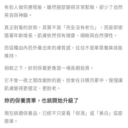
有些人做完療程後，雖然臉部變得非常緊緻，卻少了自然
笑容與神韻。
真正耐看的狀態，其實不是「完全沒有老化」，而是即使
隨著年齡增長，肌膚依然保有健康、細緻與自然彈性。
而這種由內而外養出來的膚質感，往往不是單靠醫美就能
維持。
相較之下，好的保養更像是一場長期投資。
它不會一夜之間改變妳的臉，但會在日積月累中，慢慢讓
肌膚變得更穩定、更耐老。
妳的保養清單，也該開始升級了
現在挑選保養品，已經不只是看「保濕」或「美白」這麼
簡單。