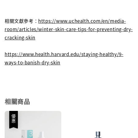
相關文獻參考：
https://www.uchealth.com/en/media-
room/articles/winter-skin-care-tips-for-preventing-dry-
cracking-skin
https://www.health.harvard.edu/staying-healthy/9-
ways-to-banish-dry-skin
相關商品
優惠