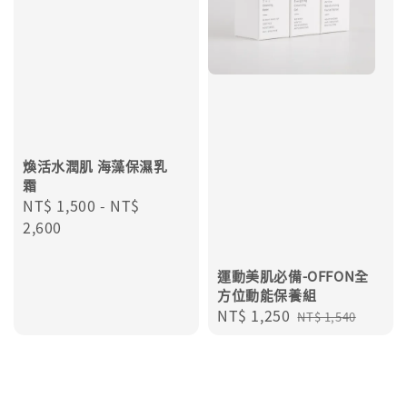
煥活水潤肌 海藻保濕乳
霜
Regular
NT$ 1,500
-
NT$
price
2,600
運動美肌必備-OFFON全
方位動能保養組
Sale
NT$ 1,250
Regular
NT$ 1,540
price
price