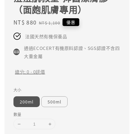
（面皰肌膚專用）
Sale
NT$ 880
Regular
優惠
NT$ 1,100
price
price
法國天然有機保養品
通過ECOCERT有機原料認證、SGS認證不含四
大重金屬
總分:
0
-
0
評價
大小
200ml
500ml
數量