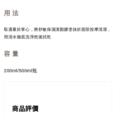
用 法
取適量於掌心，將舒敏保濕潔顏膠塗抹於面部按摩清潔，
用清水徹底洗淨然後拭乾
容 量
200ml/500ml瓶
商品評價