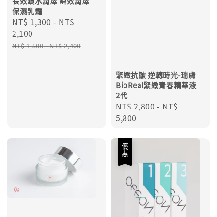
長效鎖水潤澤 瞬效潤澤
保濕乳霜
Sale
NT$ 1,300
-
NT$
price
2,100
Regular
NT$ 1,500
-
NT$ 2,400
price
緊緻抗皺 逆轉時光-瑞膚
BioReal緊緻青春精華液
2代
Regular
NT$ 2,800
-
NT$
price
5,800
優惠