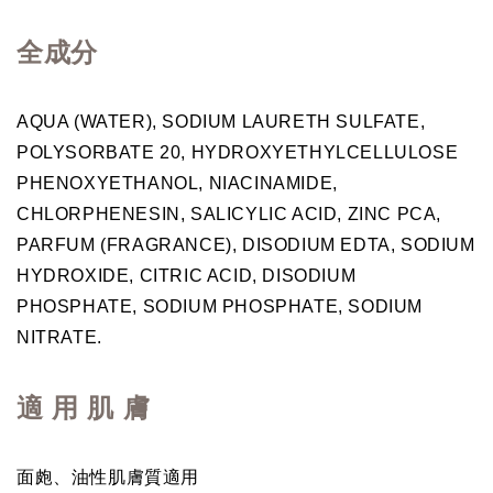
全成分
AQUA (WATER), SODIUM LAURETH SULFATE,
POLYSORBATE 20, HYDROXYETHYLCELLULOSE
PHENOXYETHANOL, NIACINAMIDE,
CHLORPHENESIN, SALICYLIC ACID, ZINC PCA,
PARFUM (FRAGRANCE), DISODIUM EDTA, SODIUM
HYDROXIDE, CITRIC ACID, DISODIUM
PHOSPHATE, SODIUM PHOSPHATE, SODIUM
NITRATE.
適 用 肌 膚
面皰、油性肌膚質適用