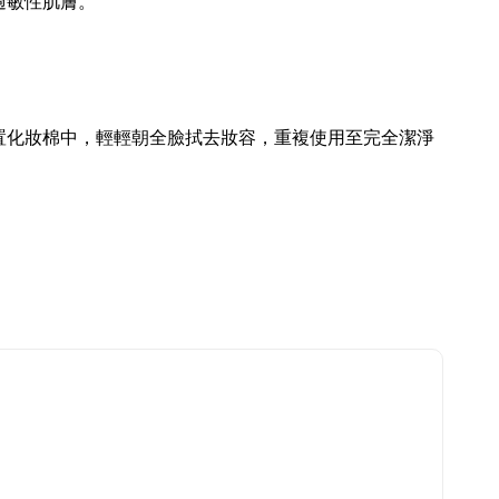
過敏性肌膚。
置化妝棉中，輕輕朝全臉拭去妝容，重複使用至完全潔淨