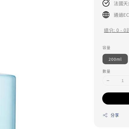
法國天
通過E
總分:
0
-
0
容量
200ml
數量
分享