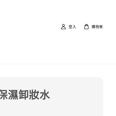
登入
購物車
保濕卸妝水