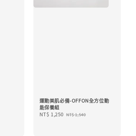
運動美肌必備-OFFON全方位動
能保養組
Sale
NT$ 1,250
Regular
NT$ 1,540
price
price