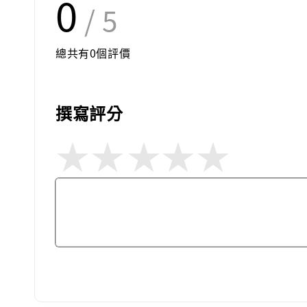
0
/ 5
總共有
0
個評價
撰寫評分