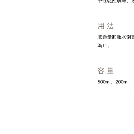
中性乾性肌膚、
用 法
取適量卸妝水倒
為止。
容 量
500ml、200ml