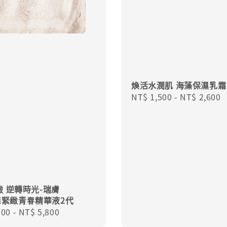
煥活水潤肌 海藻保濕乳霜
Regular
NT$ 1,500
-
NT$ 2,600
price
 逆轉時光-瑞膚
eal緊緻青春精華液2代
r
800
-
NT$ 5,800