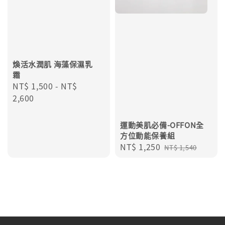
煥活水潤肌 海藻保濕乳
霜
Regular
NT$ 1,500
-
NT$
price
2,600
運動美肌必備-OFFON全
方位動能保養組
Sale
NT$ 1,250
Regular
NT$ 1,540
price
price