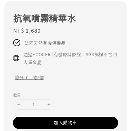
抗氧噴霧精華水
Regular
NT$ 1,680
price
法國天然有機保養品
通過ECOCERT有機原料認證、SGS認證不含四
大重金屬
總分:
0
-
0
評價
數量
加入購物車