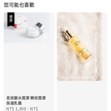
您可能也喜歡
優惠
長效鎖水潤澤 瞬效潤澤
保濕乳霜
Sale
NT$ 1,300
-
NT$