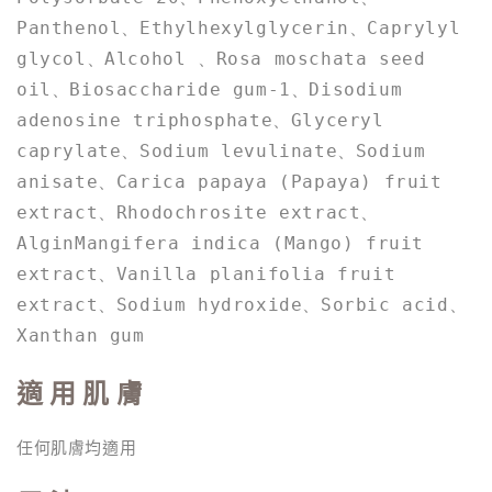
Panthenol、Ethylhexylglycerin、Caprylyl 
glycol、Alcohol 、Rosa moschata seed 
oil、Biosaccharide gum-1、Disodium 
adenosine triphosphate、Glyceryl 
caprylate、Sodium levulinate、Sodium 
anisate、Carica papaya (Papaya) fruit 
extract、Rhodochrosite extract、
AlginMangifera indica (Mango) fruit 
extract、Vanilla planifolia fruit 
extract、Sodium hydroxide、Sorbic acid、
Xanthan gum
適 用 肌 膚
任何肌膚均適用