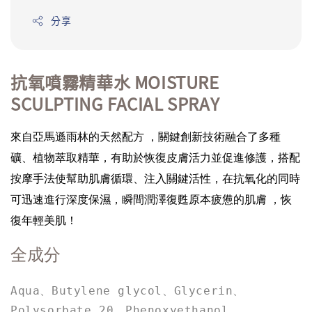
分享
抗氧噴霧精華水
MOISTURE
SCULPTING FACIAL SPRAY
，關鍵創新技術融合了多種
來自亞馬遜雨林的天然配方
礦、植物萃取精華，有助於恢復皮膚活力並促進修護，搭配
按摩手法使幫助肌膚循環、注入關鍵活性，
在抗氧化的同時
，恢
可迅速進行深度保濕，瞬間潤澤復甦原本疲憊的肌膚
復年輕美肌！
全成分
Aqua、Butylene glycol、Glycerin、
Polysorbate 20、Phenoxyethanol、