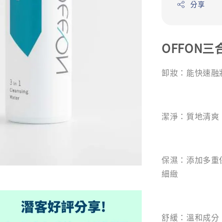
分享
OFFON三合一
卸妝：能快速融
潔淨：質地清爽
保濕：添加多重
細緻
舒緩：溫和成分