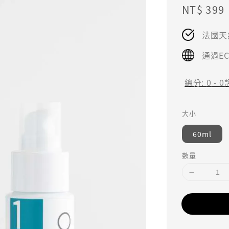
Sale
NT$ 399
price
法國天
通過E
總分:
0
-
0
大小
60ml
數量