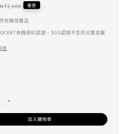
Regular
優惠
NT$ 500
price
然有機保養品
COCERT有機原料認證、SGS認證不含四大重金屬
評價
加入購物車