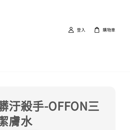
登入
購物車
髒汙殺手-OFFON三
潔膚水