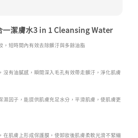
潔膚水3 in 1 Cleansing Water
妝，短時間內有效去除髒汙與多餘油脂
，沒有油膩感，瞬間深入毛孔有效帶走髒汙，淨化肌膚
保濕因子，能提供肌膚充足水分，平滑肌膚，使肌膚更
，在肌膚上形成保護膜，使卸妝後肌膚柔軟光滑不緊繃