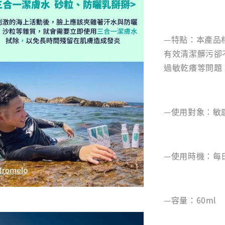
—特點：本產品
有效清潔髒污卻
過敏乾癢等問題
—使用對象：敏
—使用時機：每
—容量：60ml