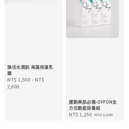
煥活水潤肌 海藻保濕乳
霜
Regular
NT$ 1,500
-
NT$
price
2,600
運動美肌必備-OFFON全
方位動能保養組
Sale
NT$ 1,250
Regular
NT$ 1,540
price
price