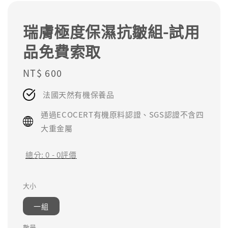
瑞膚極度保濕抗皺組-試用
品免費索取
Regular
NT$ 600
price
法國天然有機保養品
通過ECOCERT有機原料認證、SGS認證不含四
大重金屬
總分:
0
-
0
評價
大小
一組
數量