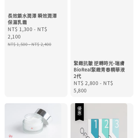
長效鎖水潤澤 瞬效潤澤
保濕乳霜
Sale
NT$ 1,300
-
NT$
price
2,100
Regular
NT$ 1,500
-
NT$ 2,400
price
緊緻抗皺 逆轉時光-瑞膚
BioReal緊緻青春精華液
2代
Regular
NT$ 2,800
-
NT$
price
5,800
優惠