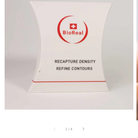
1
/
4