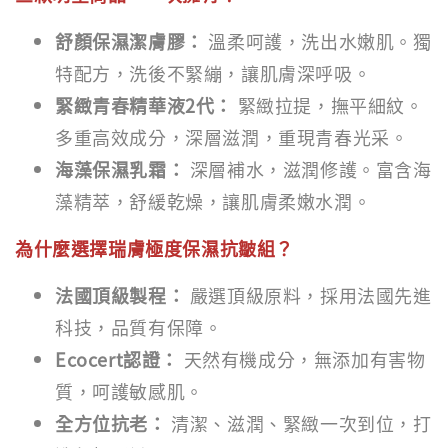
舒顏保濕潔膚膠：
溫柔呵護，洗出水嫩肌。獨
特配方，洗後不緊繃，讓肌膚深呼吸。
緊緻青春精華液2代：
緊緻拉提，撫平細紋。
多重高效成分，深層滋潤，重現青春光采。
海藻保濕乳霜：
深層補水，滋潤修護。富含海
藻精萃，舒緩乾燥，讓肌膚柔嫩水潤。
為什麼選擇瑞膚極度保濕抗皺組？
法國頂級製程：
嚴選頂級原料，採用法國先進
科技，品質有保障。
Ecocert認證：
天然有機成分，無添加有害物
質，呵護敏感肌。
全方位抗老：
清潔、滋潤、緊緻一次到位，打